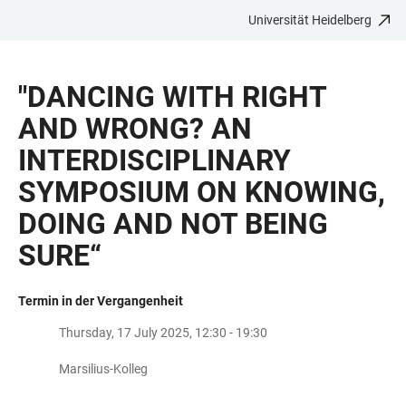
Universität Heidelberg
ZUM
HAUPTNAVIGATION
WEBSEITENSUCHE
LINKS
HAUPTINHALT
ÖFFNEN
ÖFFNEN
ZUR
"DANCING WITH RIGHT
BARRIEREFREIHEIT
AND WRONG? AN
INTERDISCIPLINARY
SYMPOSIUM ON KNOWING,
DOING AND NOT BEING
SURE“
Termin in der Vergangenheit
Thursday, 17 July 2025, 12:30 - 19:30
Marsilius-Kolleg