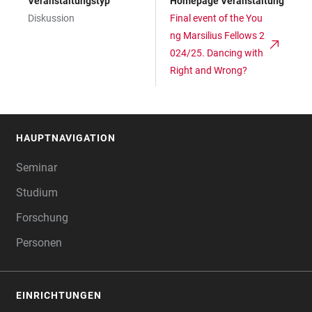
Veranstaltungstyp
Homepage Veranstaltung
Diskussion
Final event of the You
ng Marsilius Fellows 2
024/25. Dancing with
Right and Wrong?
HAUPTNAVIGATION
FOOTER
Seminar
Studium
Forschung
Personen
EINRICHTUNGEN