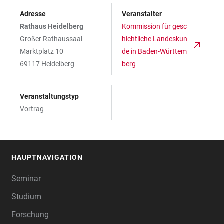
Adresse
Veranstalter
Rathaus Heidelberg
Kommission für gesc
Großer Rathaussaal
hichtliche Landeskun
Marktplatz 10
de in Baden-Württem
69117 Heidelberg
berg
Veranstaltungstyp
Vortrag
HAUPTNAVIGATION
FOOTER
Seminar
Studium
Forschung