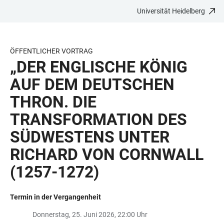
Universität Heidelberg
ZUM
HAUPTNAVIGATION
WEBSEITENSUCHE
LINKS
HAUPTINHALT
ÖFFNEN
ÖFFNEN
ZUR
BARRIEREFREIHEIT
ÖFFENTLICHER VORTRAG
„DER ENGLISCHE KÖNIG
AUF DEM DEUTSCHEN
THRON. DIE
TRANSFORMATION DES
SÜDWESTENS UNTER
RICHARD VON CORNWALL
(1257-1272)
Termin in der Vergangenheit
Donnerstag, 25. Juni 2026, 22:00 Uhr