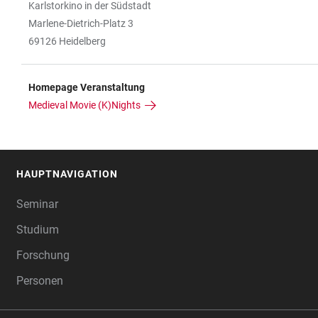
Karlstorkino in der Südstadt
Marlene-Dietrich-Platz 3
69126 Heidelberg
Homepage Veranstaltung
Medieval Movie (K)Nights
HAUPTNAVIGATION
FOOTER
Seminar
Studium
Forschung
Personen