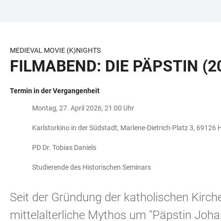
ZUM
HAUPTNAVIGATION
WEBSEITENSUCHE
LINKS
HAUPTINHALT
ÖFFNEN
ÖFFNEN
ZUR
BARRIEREFREIHEIT
MEDIEVAL MOVIE (K)NIGHTS
FILMABEND: DIE PÄPSTIN (2
Termin in der Vergangenheit
Montag, 27. April 2026, 21:00 Uhr
Karlstorkino in der Südstadt, Marlene-Dietrich-Platz 3, 69126 
PD Dr. Tobias Daniels
Studierende des Historischen Seminars
Seit der Gründung der katholischen Kirch
mittelalterliche Mythos um "Päpstin Joha