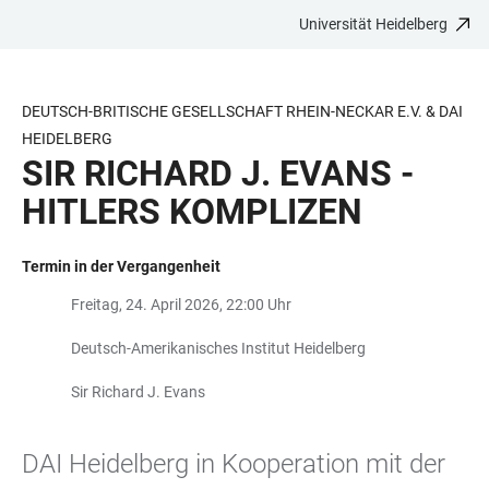
Universität Heidelberg
ZUM
HAUPTNAVIGATION
WEBSEITENSUCHE
LINKS
HAUPTINHALT
ÖFFNEN
ÖFFNEN
ZUR
BARRIEREFREIHEIT
DEUTSCH-BRITISCHE GESELLSCHAFT RHEIN-NECKAR E.V. & DAI
HEIDELBERG
SIR RICHARD J. EVANS -
HITLERS KOMPLIZEN
Termin in der Vergangenheit
Freitag, 24. April 2026, 22:00 Uhr
Deutsch-Amerikanisches Institut Heidelberg
Sir Richard J. Evans
DAI Heidelberg in Kooperation mit der