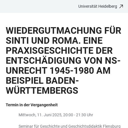
Universität Heidelberg
ZUM
HAUPTNAVIGATION
WEBSEITENSUCHE
LINKS
HAUPTINHALT
ÖFFNEN
ÖFFNEN
ZUR
WIEDERGUTMACHUNG FÜR
BARRIEREFREIHEIT
SINTI UND ROMA. EINE
PRAXISGESCHICHTE DER
ENTSCHÄDIGUNG VON NS-
UNRECHT 1945-1980 AM
BEISPIEL BADEN-
WÜRTTEMBERGS
Termin in der Vergangenheit
Mittwoch, 11. Juni 2025, 20:00 - 21:30 Uhr
Seminar für Geschichte und Geschichtsdidaktik Flensburg