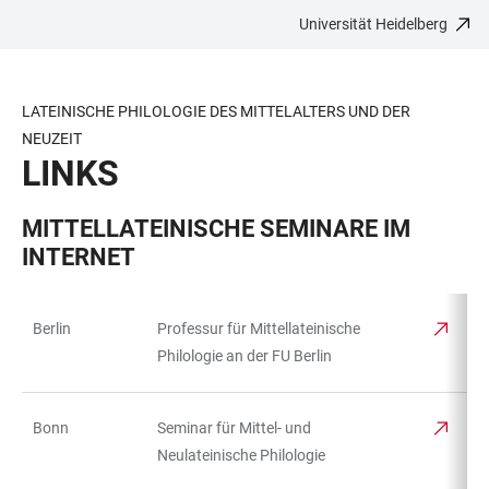
Universität Heidelberg
ZUM
HAUPTNAVIGATION
WEBSEITENSUCHE
LINKS
HAUPTINHALT
ÖFFNEN
ÖFFNEN
ZUR
BARRIEREFREIHEIT
LATEINISCHE PHILOLOGIE DES MITTELALTERS UND DER
NEUZEIT
LINKS
MITTELLATEINISCHE SEMINARE IM
INTERNET
Berlin
Professur für Mittellateinische
TABELLE
Philologie an der FU Berlin
Bonn
Seminar für Mittel- und
Neulateinische Philologie