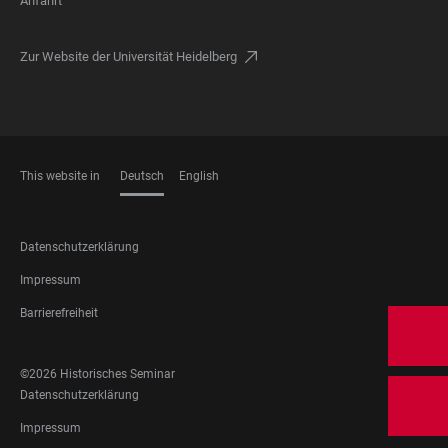
Anfahrt
Zur Website der Universität Heidelberg
This website in
Deutsch
English
SPRACHEN
FOOTER
Datenschutzerklärung
LEGAL
Impressum
Barrierefreiheit
FOOTER
©2026 Historisches Seminar
SOCIAL
FOOTER
Datenschutzerklärung
MEDIA
LEGAL
Impressum