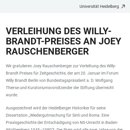
Universität Heidelberg
ZUM
HAUPTNAVIGATION
WEBSEITENSUCHE
LINKS
HAUPTINHALT
ÖFFNEN
ÖFFNEN
ZUR
VERLEIHUNG DES WILLY-
BARRIEREFREIHEIT
BRANDT-PREISES AN JOEY
RAUSCHENBERGER
Wir gratulieren Joey Rauschenberger zur Verleihung des Willy-
Brandt-Preises für Zeitgeschichte, der am 20. Januar im Forum
Willy Brandt Berlin von Bundestagspräsident a. D. Wolfgang
Thierse und Kuratoriumsvorsitzender der Stiftung überreicht
wurde.
Ausgezeichnet wird der Heidelberger Historiker für seine
Dissertation „Wiedergutmachung für Sinti und Roma. Eine
Praxisgeschichte der Entschädigung von NS-Unrecht in Baden-
Württemberg 1945–1980“t. Der Preis wird alle zwei Jahre von der