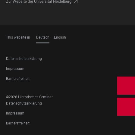
Zur Website der Universität Heidelberg
This website in
Deutsch
English
SPRACHEN
FOOTER
Datenschutzerklärung
LEGAL
Impressum
Barrierefreiheit
FOOTER
©2026 Historisches Seminar
SOCIAL
FOOTER
Datenschutzerklärung
MEDIA
LEGAL
Impressum
Barrierefreiheit