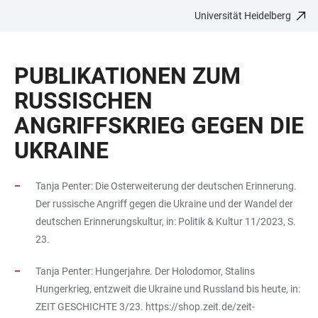
Universität Heidelberg
ZUM
HAUPTNAVIGATION
WEBSEITENSUCHE
LINKS
HAUPTINHALT
ÖFFNEN
ÖFFNEN
ZUR
PUBLIKATIONEN ZUM
BARRIEREFREIHEIT
RUSSISCHEN
ANGRIFFSKRIEG GEGEN DIE
UKRAINE
Tanja Penter: Die Osterweiterung der deutschen Erinnerung.
Der russische Angriff gegen die Ukraine und der Wandel der
deutschen Erinnerungskultur, in: Politik & Kultur 11/2023, S.
23.
Tanja Penter: Hungerjahre. Der Holodomor, Stalins
Hungerkrieg, entzweit die Ukraine und Russland bis heute, in:
ZEIT GESCHICHTE 3/23.
https://shop.zeit.de/zeit-