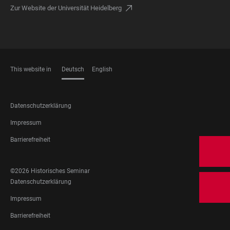
Zur Website der Universität Heidelberg
This website in
Deutsch
English
SPRACHEN
FOOTER
Datenschutzerklärung
LEGAL
Impressum
Barrierefreiheit
FOOTER
©2026 Historisches Seminar
SOCIAL
FOOTER
Datenschutzerklärung
MEDIA
LEGAL
Impressum
Barrierefreiheit