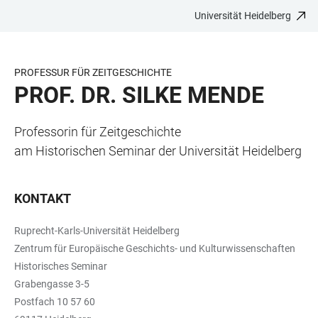
Universität Heidelberg
ZUM
HAUPTNAVIGATION
WEBSEITENSUCHE
LINKS
HAUPTINHALT
ÖFFNEN
ÖFFNEN
ZUR
BARRIEREFREIHEIT
PROFESSUR FÜR ZEITGESCHICHTE
PROF. DR. SILKE MENDE
Professorin für Zeitgeschichte
am Historischen Seminar der Universität Heidelberg
KONTAKT
Ruprecht-Karls-Universität Heidelberg
Zentrum für Europäische Geschichts- und Kulturwissenschaften
Historisches Seminar
Grabengasse 3-5
Postfach 10 57 60