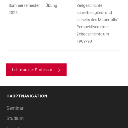
Sommersemester
Übung
Zeitgeschichte
2026
schreiben „dies- und
jenseits des Mauerfalls“.
Perspektiven einer
Zeitgeschichte um
1989/90
Lehre an der Professur
HAUPTNAVIGATION
FOOTER
Seminar
Studium