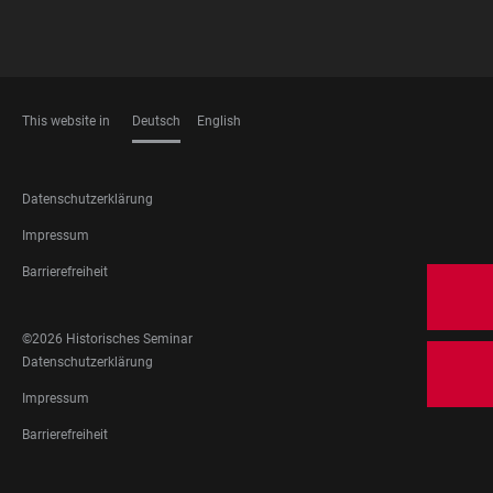
This website in
Deutsch
English
SPRACHEN
FOOTER
Datenschutzerklärung
LEGAL
Impressum
Barrierefreiheit
FOOTER
©2026 Historisches Seminar
SOCIAL
FOOTER
Datenschutzerklärung
MEDIA
LEGAL
Impressum
Barrierefreiheit