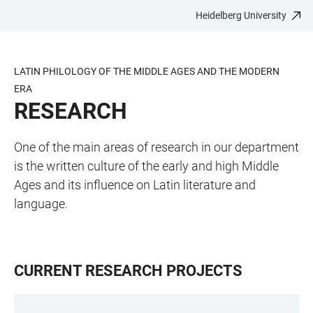
Heidelberg University
JUMP
OPEN
OPEN
ACCESSIBILITY
TO
MAIN
SEARCH
LINKS
MAIN
NAVIGATION
FORM
LATIN PHILOLOGY OF THE MIDDLE AGES AND THE MODERN
CONTENT
ERA
RESEARCH
One of the main areas of research in our department
is the written culture of the early and high Middle
Ages and its influence on Latin literature and
language.
CURRENT RESEARCH PROJECTS