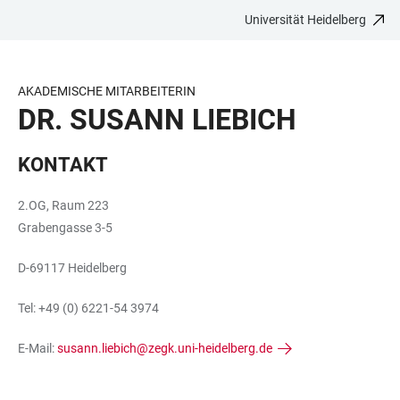
Universität Heidelberg
ZUM
HAUPTNAVIGATION
WEBSEITENSUCHE
LINKS
HAUPTINHALT
ÖFFNEN
ÖFFNEN
ZUR
BARRIEREFREIHEIT
AKADEMISCHE MITARBEITERIN
DR. SUSANN LIEBICH
KONTAKT
2.OG, Raum 223
Grabengasse 3-5
D-69117 Heidelberg
Tel: +49 (0) 6221-54 3974
E-Mail:
susann.liebich@zegk.uni-heidelberg.de