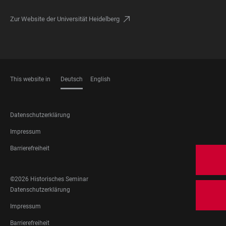
Zur Website der Universität Heidelberg
This website in
Deutsch
English
SPRACHEN
FOOTER
Datenschutzerklärung
LEGAL
Impressum
Barrierefreiheit
FOOTER
©2026 Historisches Seminar
SOCIAL
FOOTER
Datenschutzerklärung
MEDIA
LEGAL
Impressum
Barrierefreiheit