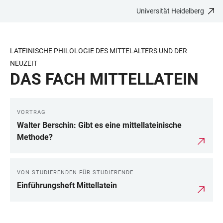
Universität Heidelberg
ZUM
HAUPTNAVIGATION
WEBSEITENSUCHE
LINKS
HAUPTINHALT
ÖFFNEN
ÖFFNEN
ZUR
BARRIEREFREIHEIT
LATEINISCHE PHILOLOGIE DES MITTELALTERS UND DER
NEUZEIT
DAS FACH MITTELLATEIN
VORTRAG
LINKS
Walter Berschin: Gibt es eine mittellateinische
Methode?
VON STUDIERENDEN FÜR STUDIERENDE
Einführungsheft Mittellatein