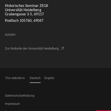
Historisches Seminar ZEGK
Universität Heidelberg
Grabengasse 3-5, 69117
Postfach 105760, 69047
Anfahrt
Zur Website der Universität Heidelberg
This website in
Deutsch
English
SPRACHEN
FOOTER
Datenschutzerklärung
LEGAL
Impressum