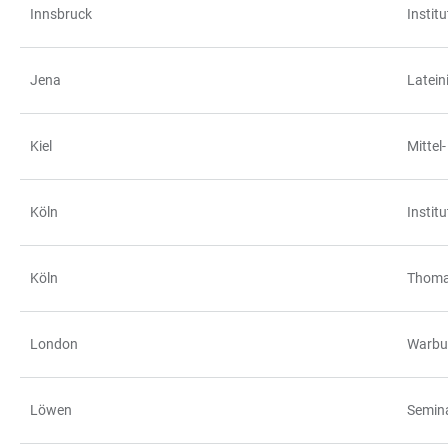
Innsbruck
Institu
Jena
Latein
Kiel
Mittel
Köln
Instit
Köln
Thomas
London
Warbur
Löwen
Semina