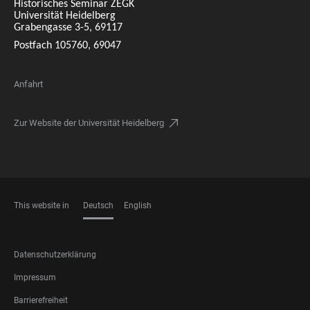
Historisches Seminar ZEGK
Universität Heidelberg
Grabengasse 3-5, 69117
Postfach 105760, 69047
Anfahrt
Zur Website der Universität Heidelberg
This website in
Deutsch
English
SPRACHEN
FOOTER
Datenschutzerklärung
LEGAL
Impressum
Barrierefreiheit