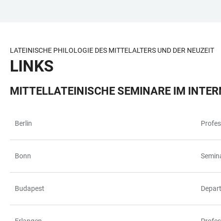
ZUM
HAUPTNAVIGATION
WEBSEITENSUCHE
LINKS
HAUPTINHALT
ÖFFNEN
ÖFFNEN
ZUR
BARRIEREFREIHEIT
LATEINISCHE PHILOLOGIE DES MITTELALTERS UND DER NEUZEIT
LINKS
MITTELLATEINISCHE SEMINARE IM INTE
Berlin
Profes
TABELLE
Bonn
Semina
Budapest
Depart