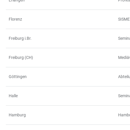
Erlangen
Profes
Florenz
SISMEL
Freiburg i.Br.
Semina
Freiburg (CH)
Mediäv
Göttingen
Abteil
Halle
Semina
Hamburg
Hambur