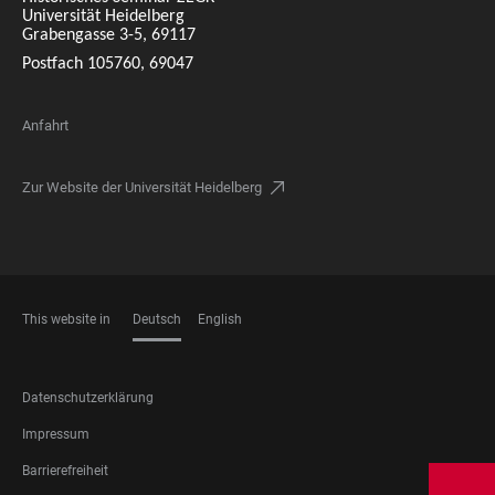
Universität Heidelberg
Grabengasse 3-5, 69117
Postfach 105760, 69047
Anfahrt
Zur Website der Universität Heidelberg
This website in
Deutsch
English
SPRACHEN
FOOTER
Datenschutzerklärung
LEGAL
Impressum
Barrierefreiheit