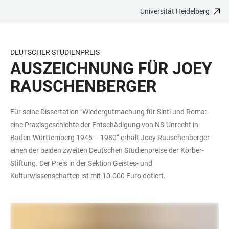
Universität Heidelberg
ZUM
HAUPTNAVIGATION
WEBSEITENSUCHE
LINKS
HAUPTINHALT
ÖFFNEN
ÖFFNEN
ZUR
BARRIEREFREIHEIT
DEUTSCHER STUDIENPREIS
AUSZEICHNUNG FÜR JOEY
RAUSCHENBERGER
Für seine Dissertation "Wiedergutmachung für Sinti und Roma:
eine Praxisgeschichte der Entschädigung von NS-Unrecht in
Baden-Württemberg 1945 – 1980“ erhält Joey Rauschenberger
einen der beiden zweiten Deutschen Studienpreise der Körber-
Stiftung. Der Preis in der Sektion Geistes- und
Kulturwissenschaften ist mit 10.000 Euro dotiert.