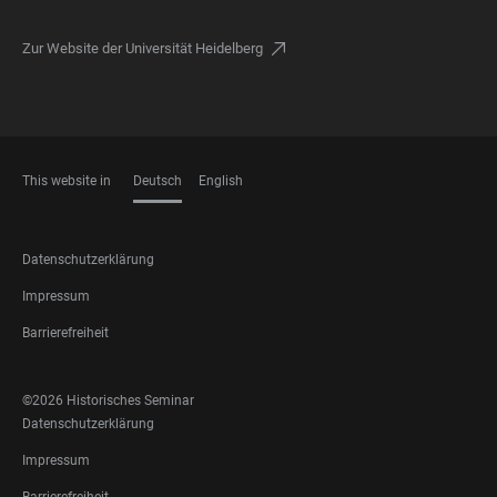
Zur Website der Universität Heidelberg
This website in
Deutsch
English
SPRACHEN
FOOTER
Datenschutzerklärung
LEGAL
Impressum
Barrierefreiheit
FOOTER
©2026 Historisches Seminar
SOCIAL
FOOTER
Datenschutzerklärung
MEDIA
LEGAL
Impressum