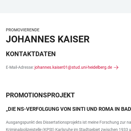
ZUM
HAUPTNAVIGATION
WEBSEITENSUCHE
LINKS
HAUPTINHALT
ÖFFNEN
ÖFFNEN
ZUR
BARRIEREFREIHEIT
PROMOVIERENDE
JOHANNES KAISER
KONTAKTDATEN
E-Mail-Adresse:
johannes.kaiser01@stud.uni-heidelberg.de
PROMOTIONSPROJEKT
„DIE NS-VERFOLGUNG VON SINTI UND ROMA IN BAD
Ausgangspunkt des Dissertationsprojekts ist meine Forschung zur nat
Kriminalpolizeistelle (KPSt) Karlsruhe im Stadtgebiet zwischen 1933 