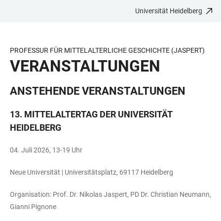
Universität Heidelberg
ZUM
HAUPTNAVIGATION
WEBSEITENSUCHE
LINKS
HAUPTINHALT
ÖFFNEN
ÖFFNEN
ZUR
BARRIEREFREIHEIT
PROFESSUR FÜR MITTELALTERLICHE GESCHICHTE (JASPERT)
VERANSTALTUNGEN
ANSTEHENDE VERANSTALTUNGEN
13. MITTELALTERTAG DER UNIVERSITÄT
HEIDELBERG
04. Juli 2026, 13-19 Uhr
Neue Universität | Universitätsplatz, 69117 Heidelberg
Organisation: Prof. Dr. Nikolas Jaspert, PD Dr. Christian Neumann,
Gianni Pignone