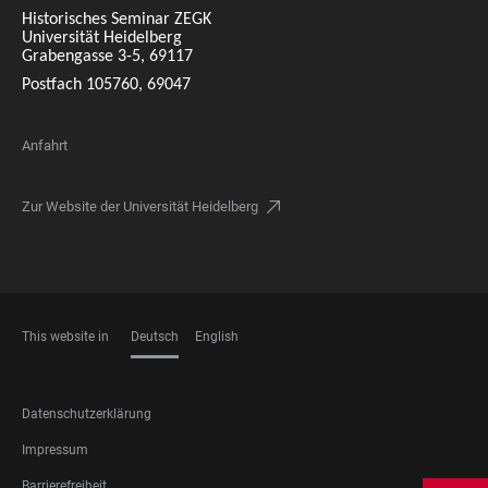
Historisches Seminar ZEGK
Universität Heidelberg
Grabengasse 3-5, 69117
Postfach 105760, 69047
Anfahrt
Zur Website der Universität Heidelberg
This website in
Deutsch
English
SPRACHEN
FOOTER
Datenschutzerklärung
LEGAL
Impressum
Barrierefreiheit