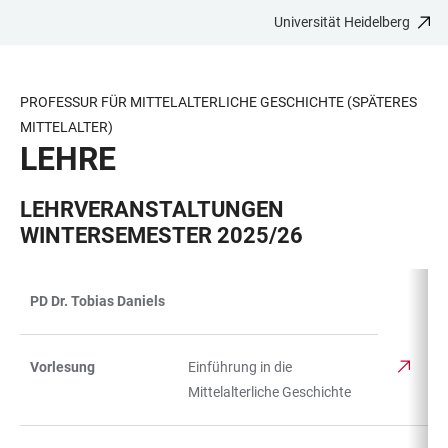
Universität Heidelberg
ZUM
HAUPTNAVIGATION
WEBSEITENSUCHE
LINKS
HAUPTINHALT
ÖFFNEN
ÖFFNEN
ZUR
BARRIEREFREIHEIT
PROFESSUR FÜR MITTELALTERLICHE GESCHICHTE (SPÄTERES
MITTELALTER)
LEHRE
LEHRVERANSTALTUNGEN
WINTERSEMESTER 2025/26
PD Dr. Tobias Daniels
TABELLE
Vorlesung
Einführung in die
Mittelalterliche Geschichte