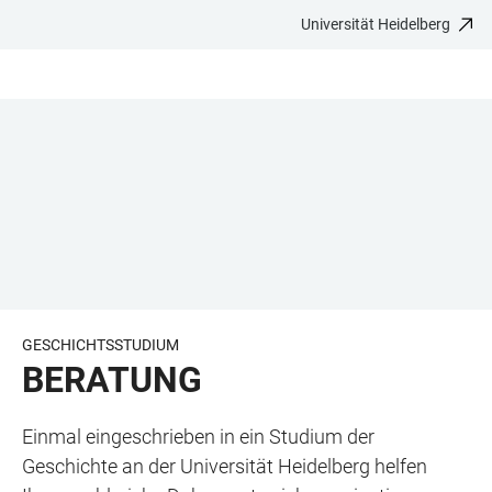
Universität Heidelberg
ZUM
HAUPTNAVIGATION
WEBSEITENSUCHE
LINKS
HAUPTINHALT
ÖFFNEN
ÖFFNEN
ZUR
BARRIEREFREIHEIT
GESCHICHTSSTUDIUM
BERATUNG
Einmal eingeschrieben in ein Studium der
Geschichte an der Universität Heidelberg helfen