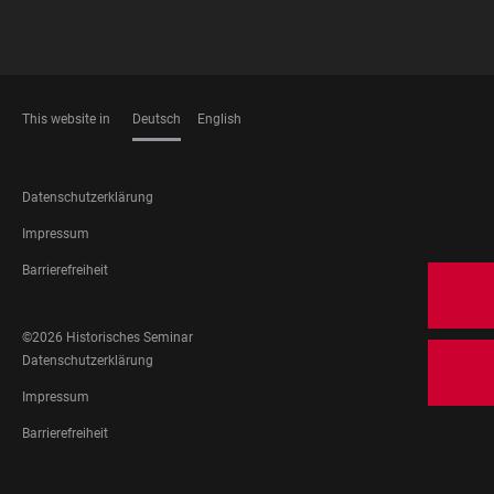
This website in
Deutsch
English
SPRACHEN
FOOTER
Datenschutzerklärung
LEGAL
Impressum
Barrierefreiheit
FOOTER
©2026 Historisches Seminar
SOCIAL
FOOTER
Datenschutzerklärung
MEDIA
LEGAL
Impressum
Barrierefreiheit