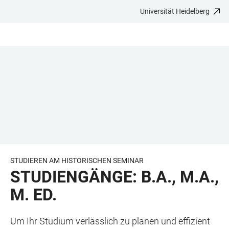
Universität Heidelberg
ZUM
HAUPTNAVIGATION
WEBSEITENSUCHE
LINKS
HAUPTINHALT
ÖFFNEN
ÖFFNEN
ZUR
BARRIEREFREIHEIT
STUDIEREN AM HISTORISCHEN SEMINAR
STUDIENGÄNGE: B.A., M.A.,
M. ED.
Um Ihr Studium verlässlich zu planen und effizient