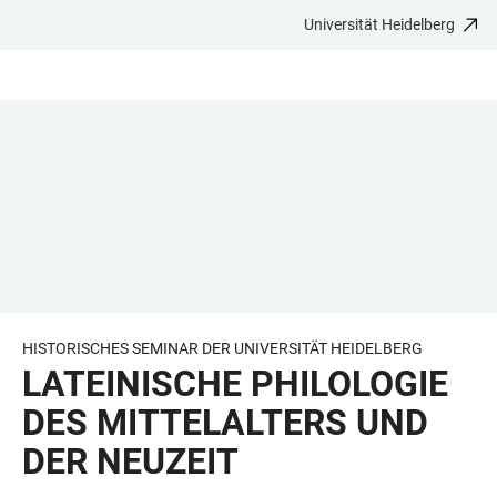
Universität Heidelberg
ZUM
HAUPTNAVIGATION
WEBSEITENSUCHE
LINKS
HAUPTINHALT
ÖFFNEN
ÖFFNEN
ZUR
BARRIEREFREIHEIT
HISTORISCHES SEMINAR DER UNIVERSITÄT HEIDELBERG
LATEINISCHE PHILOLOGIE
DES MITTELALTERS UND
DER NEUZEIT