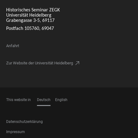
Historisches Seminar ZEGK
Universität Heidelberg
Grabengasse 3-5, 69117
Postfach 105760, 69047
Anfahrt
Zur Website der Universität Heidelberg
This website in
Deutsch
English
SPRACHEN
FOOTER
Datenschutzerklärung
LEGAL
Impressum