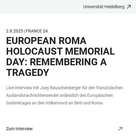
Universität Heidelberg
ZUM
HAUPTNAVIGATION
WEBSEITENSUCHE
LINKS
HAUPTINHALT
ÖFFNEN
ÖFFNEN
ZUR
BARRIEREFREIHEIT
2.8.2025 | FRANCE 24
EUROPEAN ROMA
HOLOCAUST MEMORIAL
DAY: REMEMBERING A
TRAGEDY
Live-Interview mit Joey Rauschenberger für den französischen
Auslandsnachrichtensender anlässlich des Europäischen
Gedenktages an den Völkermord an Sinti und Roma.
Zum Interview