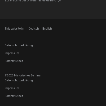
Zur Website der Universität Heidelberg
This website in
Deutsch
English
SPRACHEN
FOOTER
Datenschutzerklärung
LEGAL
Impressum
Barrierefreiheit
FOOTER
©2026 Historisches Seminar
SOCIAL
FOOTER
Datenschutzerklärung
MEDIA
LEGAL
Impressum
Barrierefreiheit