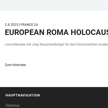
ZUM
HAUPTNAVIGATION
WEBSEITENSUCHE
LINKS
HAUPTINHALT
ÖFFNEN
ÖFFNEN
ZUR
BARRIEREFREIHEIT
2.8.2025 | FRANCE 24
EUROPEAN ROMA HOLOCAUS
Live-Interview mit Joey Rauschenberger für den französischen Ausl
Zum Interview
HAUPTNAVIGATION
FOOTER
Seminar