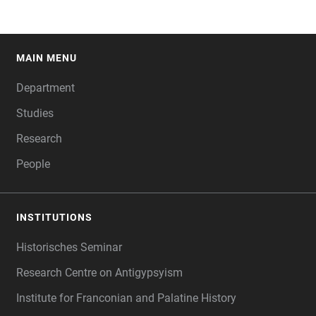
MAIN MENU
FOOTER
Department
Studies
Research
People
INSTITUTIONS
Historisches Seminar
Research Centre on Antigypsyism
Institute for Franconian and Palatine History