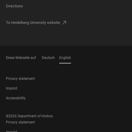
Directions
To Heidelberg University website
Diese Webseite auf
Deutsch
English
LANGUAGES
FOOTER
Privacy statement
LEGAL
Imprint
Accessibility
FOOTER
©2026 Department of History
SOCIAL
FOOTER
Privacy statement
MEDIA
LEGAL