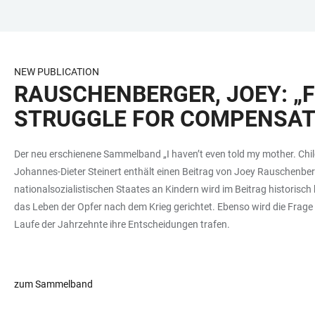
JUMP
OPEN
OPEN
ACCESSIBILITY
TO
MAIN
SEARCH
LINKS
MAIN
NAVIGATION
FORM
NEW PUBLICATION
CONTENT
RAUSCHENBERGER, JOEY: „F
STRUGGLE FOR COMPENSATI
Der neu erschienene Sammelband „I haven’t even told my mother. Chil
Johannes-Dieter Steinert enthält einen Beitrag von Joey Rauschenber
nationalsozialistischen Staates an Kindern wird im Beitrag historisc
das Leben der Opfer nach dem Krieg gerichtet. Ebenso wird die Frage 
Laufe der Jahrzehnte ihre Entscheidungen trafen.
zum Sammelband