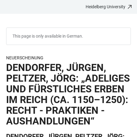
Heidelberg University
JUMP
OPEN
OPEN
ACCESSIBILITY
TO
MAIN
SEARCH
LINKS
MAIN
NAVIGATION
FORM
CONTENT
This page is only available in German.
NEUERSCHEINUNG
DENDORFER, JÜRGEN,
PELTZER, JÖRG: „ADELIGES
UND FÜRSTLICHES ERBEN
IM REICH (CA. 1150–1250):
RECHT - PRAKTIKEN -
AUSHANDLUNGEN“
DENDORFER, JÜRGEN, PELTZER, JÖRG: