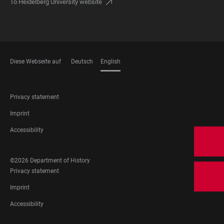
To Heidelberg University website
Diese Webseite auf
Deutsch
English
LANGUAGES
FOOTER
Privacy statement
LEGAL
Imprint
Accessibility
FOOTER
©2026 Department of History
SOCIAL
FOOTER
Privacy statement
MEDIA
LEGAL
Imprint
Accessibility