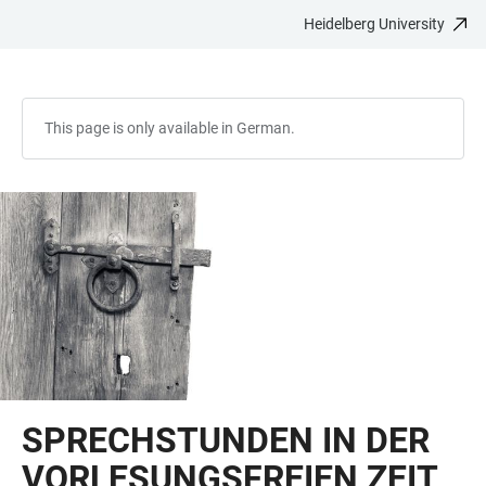
Heidelberg University
JUMP
OPEN
OPEN
ACCESSIBILITY
TO
MAIN
SEARCH
LINKS
MAIN
NAVIGATION
FORM
CONTENT
This page is only available in German.
SPRECHSTUNDEN IN DER
VORLESUNGSFREIEN ZEIT