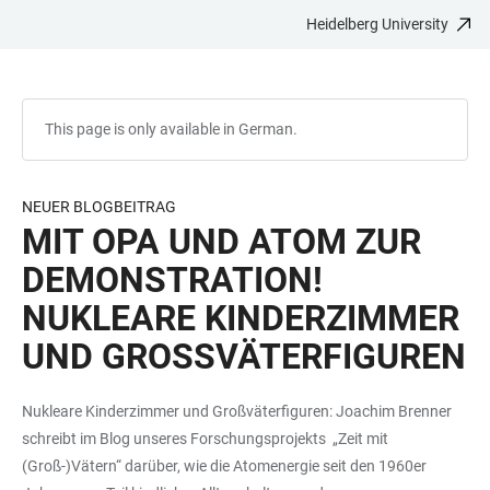
Heidelberg University
JUMP
OPEN
OPEN
ACCESSIBILITY
TO
MAIN
SEARCH
LINKS
MAIN
NAVIGATION
FORM
CONTENT
This page is only available in German.
NEUER BLOGBEITRAG
MIT OPA UND ATOM ZUR
DEMONSTRATION!
NUKLEARE KINDERZIMMER
UND GROSSVÄTERFIGUREN
Nukleare Kinderzimmer und Großväterfiguren: Joachim Brenner
schreibt im Blog unseres Forschungsprojekts
„Zeit mit
(Groß-)Vätern“ darüber, wie die Atomenergie seit den 1960er