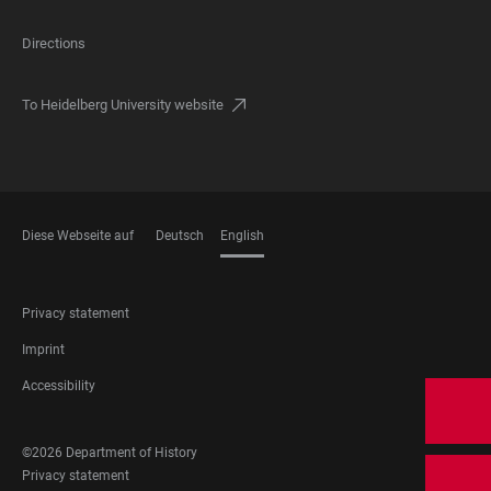
Directions
To Heidelberg University website
Diese Webseite auf
Deutsch
English
LANGUAGES
FOOTER
Privacy statement
LEGAL
Imprint
Accessibility
FOOTER
©2026 Department of History
SOCIAL
FOOTER
Privacy statement