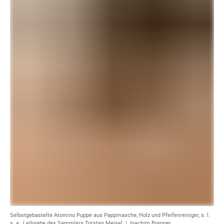
Selbstgebastelte Atomino Puppe aus Pappmasche, Holz und Pfeifenreiniger, s. l.
s. a., Leihgabe des Sammlers Torsten Meisel. | Joachim Brenner