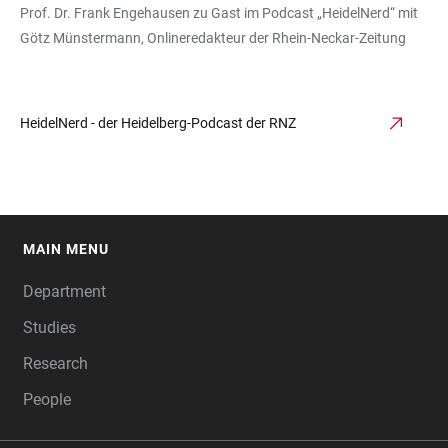
Prof. Dr. Frank Engehausen zu Gast im Podcast „HeidelNerd“ mit
Götz Münstermann, Onlineredakteur der Rhein-Neckar-Zeitung
HeidelNerd - der Heidelberg-Podcast der RNZ
MAIN MENU
FOOTER
Department
Studies
Research
People