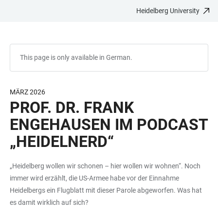
Heidelberg University
JUMP
OPEN
OPEN
ACCESSIBILITY
TO
MAIN
SEARCH
LINKS
MAIN
NAVIGATION
FORM
CONTENT
This page is only available in German.
MÄRZ 2026
PROF. DR. FRANK
ENGEHAUSEN IM PODCAST
„HEIDELNERD“
„Heidelberg wollen wir schonen – hier wollen wir wohnen“. Noch
immer wird erzählt, die US-Armee habe vor der Einnahme
Heidelbergs ein Flugblatt mit dieser Parole abgeworfen. Was hat
es damit wirklich auf sich?