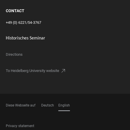
CONTACT
+49 (0) 6221/54-3767
Historisches Seminar
Directions
To Heidelberg University website
Diese Webseite auf
Deutsch
English
LANGUAGES
FOOTER
Privacy statement