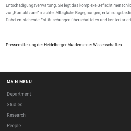
Entschädigungsverwaltung. Sie legt das komplexe Geflecht menschlic
zur „Kontaktzone“ machte. Alltägliche Begegnungen, erfahrungsbed
Dabei entstehende Enttäuschungen überschatteten und konterkarierte
Pressemitteilung der Heidelberger Akademie der Wissenschaften
MAIN MENU
FOOTER
Department
Studies
Research
People