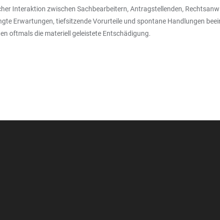
her Interaktion zwischen Sachbearbeitern, Antragstellenden, Rechtsanw
ingte Erwartungen, tiefsitzende Vorurteile und spontane Handlungen be
n oftmals die materiell geleistete Entschädigung.