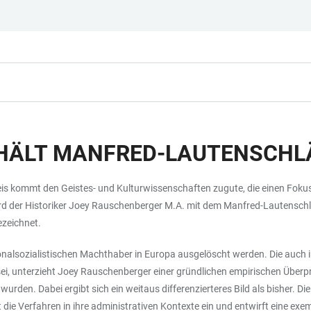
HÄLT MANFRED-LAUTENSCHL
s kommt den Geistes- und Kulturwissenschaften zugute, die einen Fokus a
rd der Historiker Joey Rauschenberger M.A. mit dem Manfred-Lautenschlä
zeichnet.
ionalsozialistischen Machthaber in Europa ausgelöscht werden. Die auch 
, unterzieht Joey Rauschenberger einer gründlichen empirischen Überpr
urden. Dabei ergibt sich ein weitaus differenzierteres Bild als bisher. 
t die Verfahren in ihre administrativen Kontexte ein und entwirft eine e