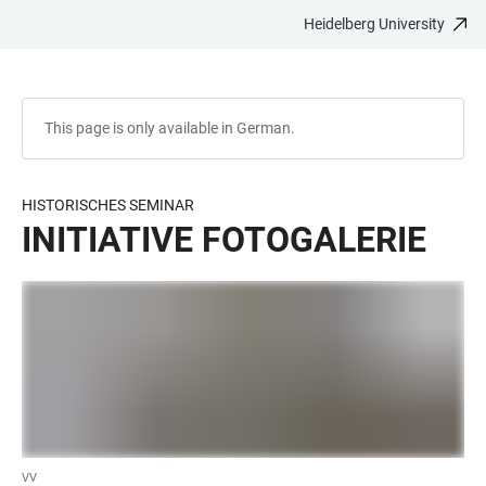
Heidelberg University
JUMP
OPEN
OPEN
ACCESSIBILITY
TO
MAIN
SEARCH
LINKS
MAIN
NAVIGATION
FORM
CONTENT
This page is only available in German.
HISTORISCHES SEMINAR
INITIATIVE FOTOGALERIE
VV