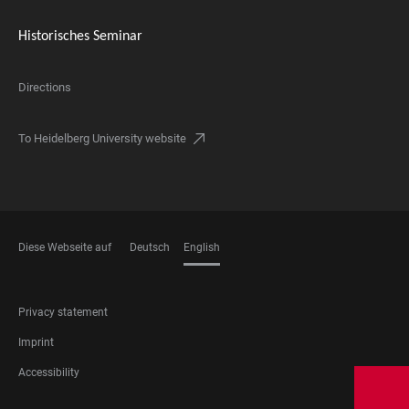
Historisches Seminar
Directions
To Heidelberg University website
Diese Webseite auf
Deutsch
English
LANGUAGES
FOOTER
Privacy statement
LEGAL
Imprint
Accessibility