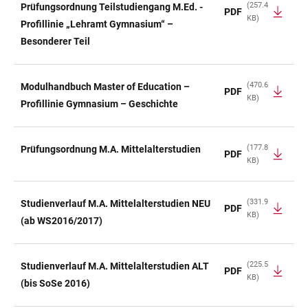
(257.4
Prüfungsordnung Teilstudiengang M.Ed. -
PDF
KB)
Profillinie „Lehramt Gymnasium“ –
Besonderer Teil
(470.6
Modulhandbuch Master of Education –
PDF
KB)
Profillinie Gymnasium – Geschichte
(177.8
Prüfungsordnung M.A. Mittelalterstudien
PDF
KB)
(331.9
Studienverlauf M.A. Mittelalterstudien NEU
PDF
KB)
(ab WS2016/2017)
(225.5
Studienverlauf M.A. Mittelalterstudien ALT
PDF
KB)
(bis SoSe 2016)