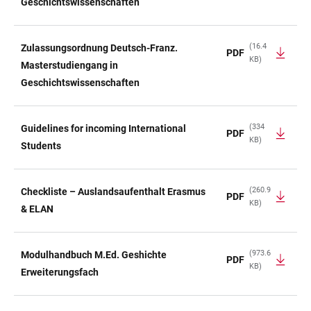
Geschichtswissenschaften
(16.4
Zulassungsordnung Deutsch-Franz.
PDF
KB)
Masterstudiengang in
Geschichtswissenschaften
(334
Guidelines for incoming International
PDF
KB)
Students
(260.9
Checkliste – Auslandsaufenthalt Erasmus
PDF
KB)
& ELAN
(973.6
Modulhandbuch M.Ed. Geshichte
PDF
KB)
Erweiterungsfach