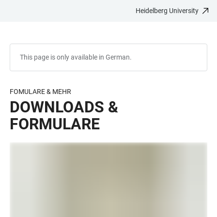
Heidelberg University
JUMP
OPEN
OPEN
ACCESSIBILITY
TO
MAIN
SEARCH
LINKS
MAIN
NAVIGATION
FORM
CONTENT
This page is only available in German.
FOMULARE & MEHR
DOWNLOADS &
FORMULARE