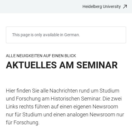
Heidelberg University
JUMP
OPEN
OPEN
ACCESSIBILITY
TO
MAIN
SEARCH
LINKS
MAIN
NAVIGATION
FORM
CONTENT
This page is only available in German.
ALLE NEUIGKEITEN AUF EINEN BLICK
AKTUELLES AM SEMINAR
Hier finden Sie alle Nachrichten rund um Studium
und Forschung am Historischen Seminar. Die zwei
Links rechts führen auf einen eigenen Newsroom
nur für Studium und einen analogen Newsroom nur
für Forschung.