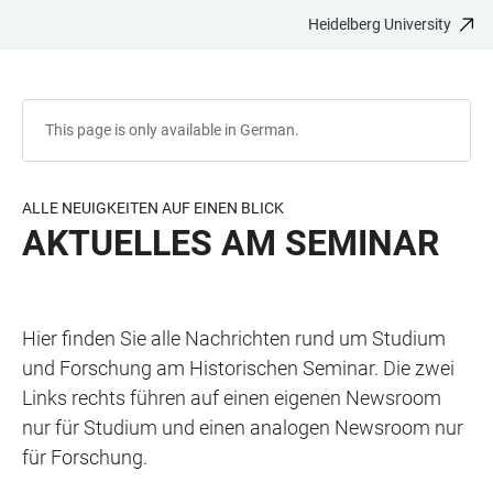
Heidelberg University
JUMP
OPEN
OPEN
ACCESSIBILITY
TO
MAIN
SEARCH
LINKS
MAIN
NAVIGATION
FORM
CONTENT
This page is only available in German.
ALLE NEUIGKEITEN AUF EINEN BLICK
AKTUELLES AM SEMINAR
Hier finden Sie alle Nachrichten rund um Studium
und Forschung am Historischen Seminar. Die zwei
Links rechts führen auf einen eigenen Newsroom
nur für Studium und einen analogen Newsroom nur
für Forschung.