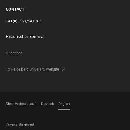
CONTACT
+49 (0) 6221/54-3767
Historisches Seminar
Directions
To Heidelberg University website
Diese Webseite auf
Deutsch
English
LANGUAGES
FOOTER
Privacy statement