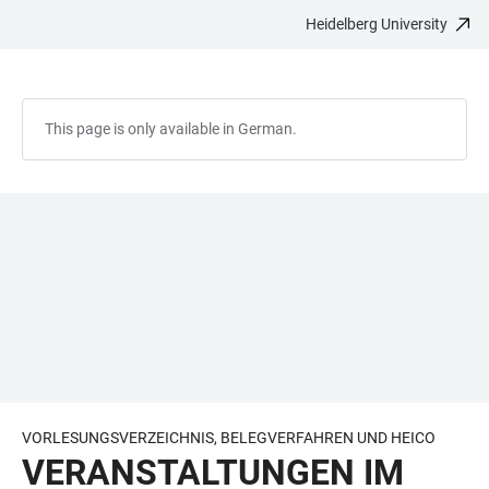
Heidelberg University
JUMP
OPEN
OPEN
ACCESSIBILITY
TO
MAIN
SEARCH
LINKS
MAIN
NAVIGATION
FORM
CONTENT
This page is only available in German.
VORLESUNGSVERZEICHNIS, BELEGVERFAHREN UND HEICO
VERANSTALTUNGEN IM